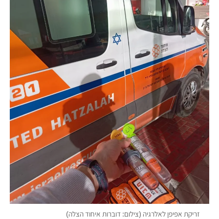
זריקת אפיפן לאלרגיה (צילום: דוברות איחוד הצלה)