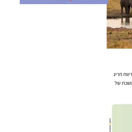
יווח חריג
ה ממושכת של