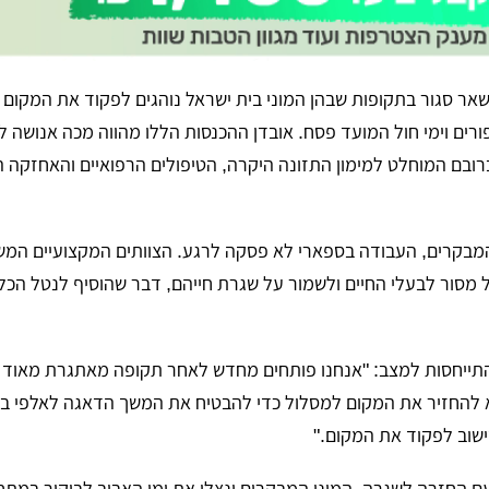
שאר סגור בתקופות שבהן המוני בית ישראל נוהגים לפקוד את המקום 
רים וימי חול המועד פסח. אובדן ההכנסות הללו מהווה מכה אנושה ל
ברובם המוחלט למימון התזונה היקרה, הטיפולים הרפואיים והאחזקה
מבקרים, העבודה בספארי לא פסקה לרגע. הצוותים המקצועיים המשי
ול מסור לבעלי החיים ולשמור על שגרת חייהם, דבר שהוסיף לנטל הכל
בהתייחסות למצב: "אנחנו פותחים מחדש לאחר תקופה מאתגרת מאוד 
 להחזיר את המקום למסלול כדי להבטיח את המשך הדאגה לאלפי בע
ישוב לפקוד את המקום."
ם החזרה לשגרה, המוני המבקרים ינצלו את ימי האביב לביקור במתח