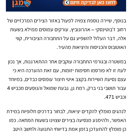
בנוסף, שיירה נוספת צפויה לפעול באזור הצירים המרכזיים של
רחוב ז’בוטינסקי – אהרונוביץ, עורקים עמוסים ממילא בשעות
אלה, דבר העלול להשפיע גם על התחבורה הציבורית, קווי
האוטובוס והכניסות והיציאות מהעיר.
במשטרה ובגורמי התחבורה עוקבים אחר ההתארגנות, אך נכון
לעת זו לא פורסמו חסימות יזומות, עם זאת ההערכה היא כי
עצם נסיעת השיירות בקצב איטי תיצור עומסים כבדים, במיוחד
עבור תושבי בני ברק, רמת גן, גבעת שמואל והנוסעים מכביש 4
וכביש 471.
לנהגים מומלץ להקדים יציאות, לבחור בדרכים חלופיות במידת
האפשר, ולהימנע מנסיעה בצירים שצוינו בשעות המחאה. כמו
כן מומלץ להתעדכן בזמן אמת בדיווחי התנועה ולחשב היטב