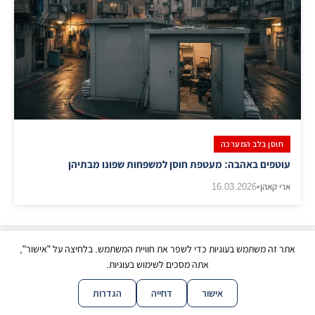
חוסן בלב המערכה
עוטפים באהבה: מעטפת חוסן למשפחות שפונו מבתיהן
ארי קאהן
•
16.03.2026
אתר זה משתמש בעוגיות כדי לשפר את חוויית המשתמש. בלחיצה על "אישור",
כל הזכויות שמורות | © בני ברק עכשיו 2026
אתה מסכים לשימוש בעוגיות.
|
|
|
|
צור קשר
תנאי שימוש
פרטיות
נגישות
מפת אתר
אישור
דחייה
הגדרות