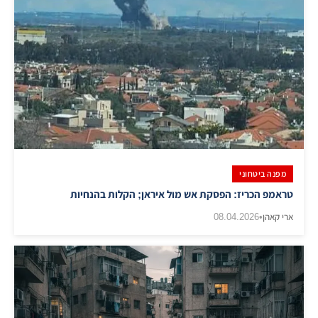
מפנה ביטחוני
טראמפ הכריז: הפסקת אש מול איראן; הקלות בהנחיות
ארי קאהן
•
08.04.2026