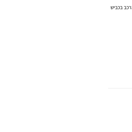
פצע קל לאחר שנפגע מרכב בכביש