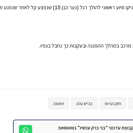
צוותי הרפואה של איחוד הצלה העניקו סיוע ראשוני להולך רגל (נער כבן 15) שנ
 מרכב במהלך ההפגנה ובעקבות כך נחבל בגפיו.
חוק הגיוס
כביש גהה
תאונה
וצת עדכוני “בני ברק עכשיו” בוואטסאפ