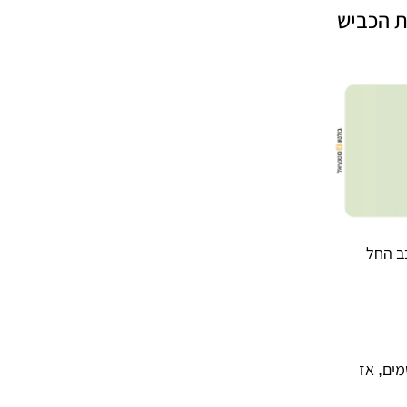
ת הכביש
כב החל
ים, אז