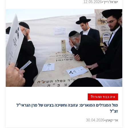
ישראל רייך
•
12.05.2026
איה כבוד התורה?
מול המגדלים המוארים: עזובה וחשיכה בציונו של מרן הגראי"ל
זצ"ל
ארי קאהן
•
30.04.2026