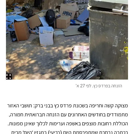
הזנחה בפרדס כץ. לפי 27 א'
מצוקה קשה וחריפה בשכונת פרדס כץ בבני ברק: תושבי האזור
מתמודדים בחודשים האחרונים עם הזנחה תברואתית חמורה,
הכוללת רחובות מוצפים באשפה וערימות לכלוך שאינן מפונות.
בכתבה נרחבת שמתפרסמת היום (רביעי) במגזין 'היום' מבית