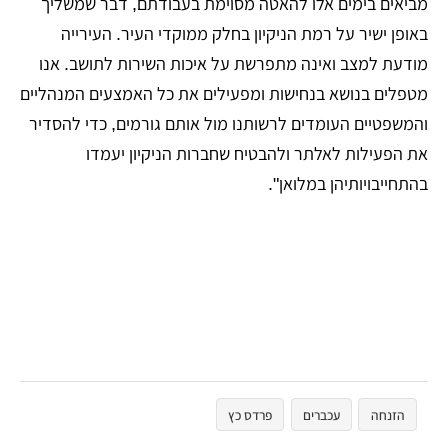
מביאים בימים אלו להאטה מסוימת בעבודתם, דבר שמשליך
באופן ישיר על רמת הניקיון בחלק ממוקדי העיר. העירייה
מודעת למצב ואינה מתפרשת על איכות השירות לתושב. אנו
מטפלים בנושא בנחישות ומפעילים את כל האמצעים המנהליים
והמשפטיים העומדים לרשותנו מול אותם גורמים, כדי להסדיר
את הפעילות לאלתר ולהבטיח שחברות הניקיון יעמדו
בהתחייבויותיהן במלואן".
הזנחה
עכברים
פרדס כץ