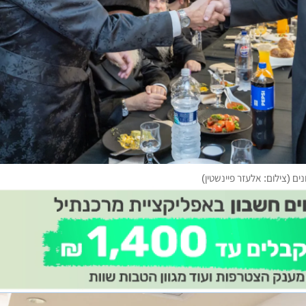
ם (צילום: אלעזר פיינשטין)