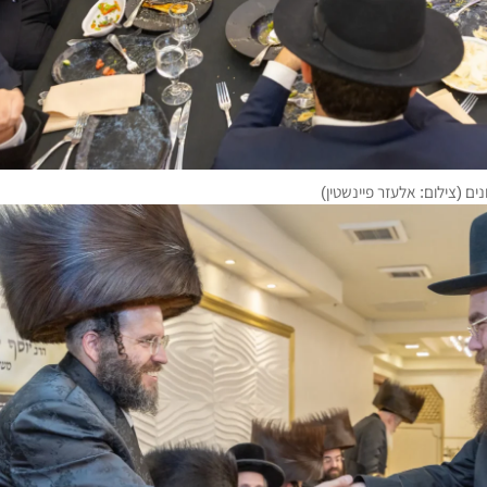
ם (צילום: אלעזר פיינשטין)