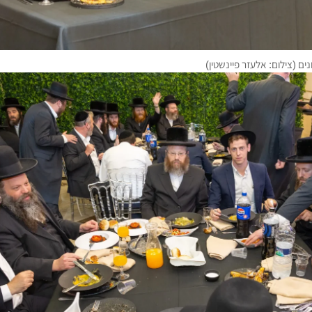
ם (צילום: אלעזר פיינשטין)