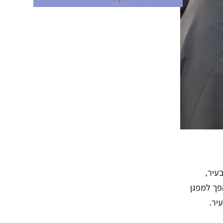
עיר,
הפך למפגן
יר.