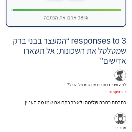
98% אהבו את הכתבה
3 responses to “המעצר בבני ברק
שמטלטל את השכונות: אל תשארו
אדישים”
למה אינכם כותבים את שמו של הנבל?
י׳׳ז בסיון תשפ׳׳ו
כתבתם כתבה שלימה ולא כתבתם את שמו מה העניין
אחר כך