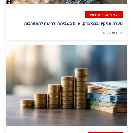
חשש ממשבר תברואתי
סערת הניקיון בבני ברק: איום בשביתה ודרישה להתערבות
ארי קאהן
•
אתמול