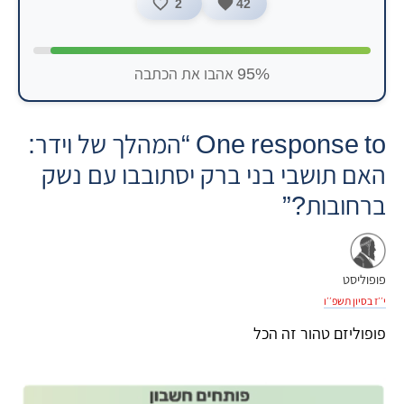
2
42
95% אהבו את הכתבה
One response to “המהלך של וידר:
האם תושבי בני ברק יסתובבו עם נשק
ברחובות?”
פופוליסט
י׳׳ז בסיון תשפ׳׳ו
פופוליזם טהור זה הכל