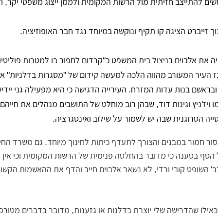
ששים להתייצב חזיתית מול הרשות המקומית ולממן ייצוג משפטי יקר, ול
ך זייברט הציגה קו תקיף ונוקשה במיוחד נגד חבר האופוזיציה.
את אלבוים בניצול בית המשפט כ"קרדום לחפור בו למטרות פוליטיות
כז העיר המעורב מהווה הלכה למעשה קידום של "מסגרות בדלניות" אשר
ראשם בנות עדות המזרח. העירייה הדגישה כי היא מפעילה גני יידיש 
 ויז'ניץ וגינות דוד, שבהן רוב מוחלט של התושבים מנהלים את חייהם 
ייה הטרוגנית שבה יש לשמור על שילוב ואינטגרציה.
סור חמור במבנים והצורך לתעדף כיתות לחינוך מיוחד. גם משרד החי
הסף בטענה כי מדובר בהחלטה פנימית של הרשות המקומית וכי אין ל
כב' השופט קובי ורדי, לא נשאר אלבוים חייב והדף את ההאשמות הקשו
אילו שהדרישה שלי יוצרת בדלנות או גזענות, מדובר בדברים מטורפ