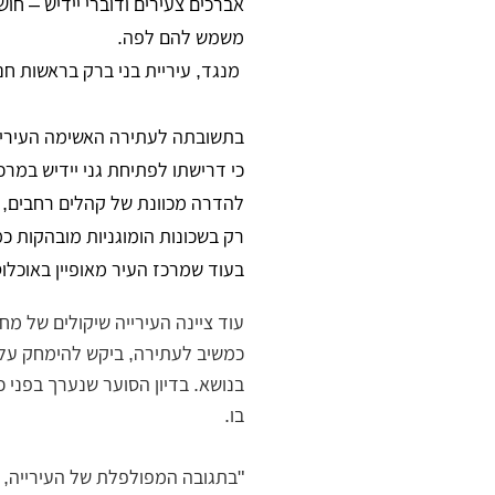
אברכים צעירים ודוברי יידיש – חו
משמש להם לפה.
מנגד, עיריית בני ברק בראשות חנו
בתשובתה לעתירה האשימה העירייה 
כי דרישתו לפתיחת גני יידיש במר
להדרה מכוונת של קהלים רחבים, וב
רק בשכונות הומוגניות מובהקות כמו
בעוד שמרכז העיר מאופיין באוכלוס
עוד ציינה העירייה שיקולים של מח
כמשיב לעתירה, ביקש להימחק על 
בנושא. בדיון הסוער שנערך בפני 
בו.
"בתגובה המפולפלת של העירייה, כ