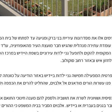
ימים אלו את מסדרונות עיריית בני ברק ומגיעה עד לפתחו של בית ה
עומדת עתירה מנהלית שהגיש חבר מועצת העיר מהאופוזיציה, עו"ד
המקומית להקים ולתפעל גני ילדות עירוניים בשפת היידיש במרכז הע
חזון איש ובאזור רחוב סוקולוב.
ית המפעילה חמישה גני ילדות ביידיש באזור הודיעה על כוונתה ל
פנו עשרות הורים מודאגים אל אלבוים, שהחליט להרים את הכפפה ו
בסיסית ושוויונית לשרת את תושביה ולספק להם מענה חינוכי התואם א
 בגנים בעברית או ביידיש. אלבוים הסביר בבית המשפט כי ההורים 