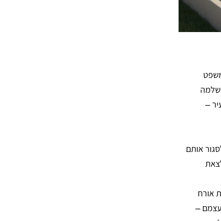
משפט
 שלמה
יר –
סגור אותם
לצאת
ת אורח
עצמם –