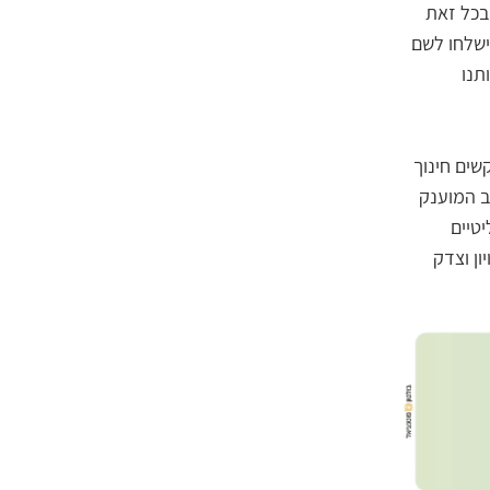
ובכל זאת
יישלחו לשם
תנו
שים חינוך
ב המוענק
טיים
ון וצדק