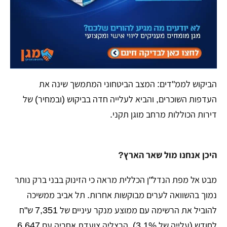
​הביקוש לממ"דים: המצב הביטחוני המתמשך שינה את
העדפות השוכרים, והביא לעלייה חדה בביקוש (ובמחיר) של
דירות הכוללות מרחב מוגן תקני.
היכן אנחנו מול שאר הארץ?
​מבט אל מפת הנדל"ן הכללית מראה כי הזינוק בבני ברק נותר
נמוך בהשוואה לערים מבוקשות אחרות. תל אביב ממשיכה
להוביל את הרשימה עם ממוצע מנקר עיניים של 7,351 ש"ח
לחודש (עלייה של 3.1%), הרצליה צועדת אחריה עם 6,647