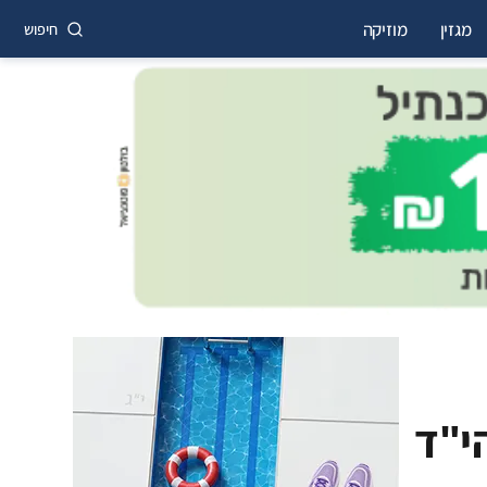
מגזין
מוזיקה
חיפוש
י"ד