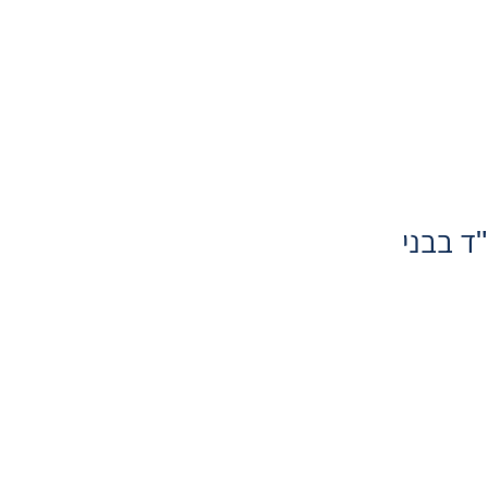
י"ד בבני