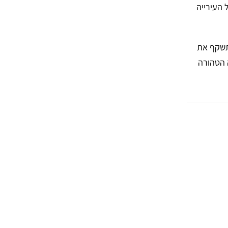
 העירייה
תשקף את
 הטהורה