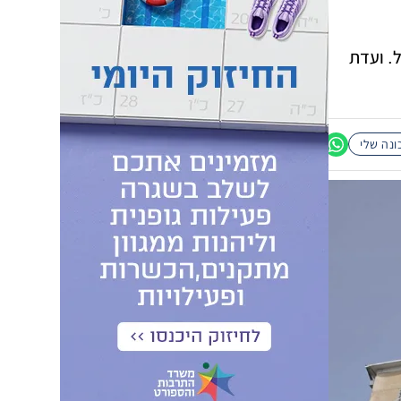
. ועדת
נה שלי