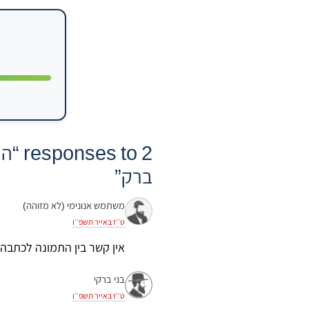
2 to
ברק”
משתמש אנונימי (לא מזוהה)
ט׳׳ז באייר תשפ׳׳ו
אין קשר בין התמונה לכתבה
בני ברקי
ט׳׳ז באייר תשפ׳׳ו