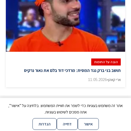
הגנה על החומות
תושב בני ברק נגד המסית: מרדכי דוד בלם את נאור נרקיס
ארי קאהן
•
11.05.2026
אתר זה משתמש בעוגיות כדי לשפר את חוויית המשתמש. בלחיצה על "אישור",
כל הזכויות שמורות | © בני ברק עכשיו 2026
אתה מסכים לשימוש בעוגיות.
|
|
|
|
צור קשר
תנאי שימוש
פרטיות
נגישות
מפת אתר
אישור
דחייה
הגדרות