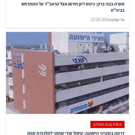
סערה בבני ברק: כינוס דיון חירום אצל הראב"ד על המתרחש
בביה"ח
ארי קאהן
•
23.06.2026
מחדל בבית החולים
דרמה במעייני הישועה: טיפול סודי שהפך למלכודת מוות