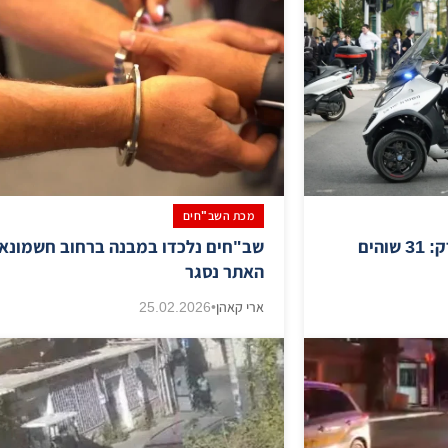
מכת השב"חים
המשטרה פשטה על בני ברק: 31 שוהים
שב"חים נלכדו במבנה ברחוב חשמונאי
האתר נסגר
ארי קאהן
•
25.02.2026