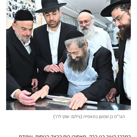
הגר"מ בן שמעון במאפייה (צילום: שוקי לרר)
במרכז העיר בני ברק, מאחורי ריח הבצק הניחוח, עומדת