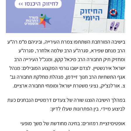
​בישיבה המורחבת השתתפו צמרת העירייה, וביניהם מ"מ רה"ע
הרב מנחם שפירא, סגרה"ע הרב שלמה אלחרר, סגרה"ע
ומחזיק תיק תחבורה הרב מיכאל קקון, ומנכ"ל העירייה הרב
ישראל אירנשטיין. לצדם ישבו גורמי המקצוע המובילים: מנהל
אגף התשתיות הרב חנוך זיידמן, מנהלת מחלקת תחבורה גב'
צ. אורלנצ'יק, נציגי משטרת ישראל ומומחי תחבורה ארציים.
​במהלך הישיבה הוצגו שורה של צעדים דרמטיים הנבחנים כעת
לביצוע מיידי. בין הפתרונות שעלו לדיון:
​אופטימיזציית רמזורים: בחינה מחודשת של משך מופעי