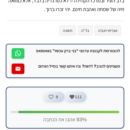
בלב העיר ובמרכז הקהילה – לא כטרגדיה בלבד, אלא כצוואה
חיה של שמחה ואהבת חינם. יהי זכרו ברוך.
אברימי וינברג
בד"ה
תאונה
להצטרפות לקבוצת עדכוני “בני ברק עכשיו” בוואטסאפ
מעוניינים להגיב? לדווח? צרו איתנו קשר במייל האדום
9
111
93% אהבו את הכתבה