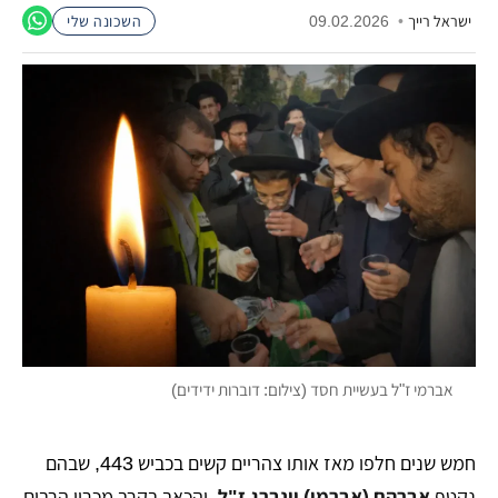
ישראל רייך
•
09.02.2026
השכונה שלי
אברמי ז"ל בעשיית חסד (צילום: דוברות ידידים)
חמש שנים חלפו מאז אותו צהריים קשים בכביש 443, שבהם
נקטף
אברהם (אברמי) וינברג ז"ל
, והכאב בקרב מכריו הרבים