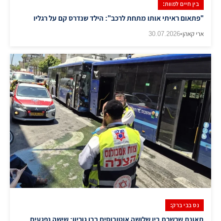
בין חיים למוות:
"פתאום ראיתי אותו מתחת לרכב": הילד שנדרס קם על רגליו
ארי קאהן
•
30.07.2026
נס בבי ברק:
תאונת שרשרת בין שלושה אוטובוסים בבן גוריון: שישה נפגעים