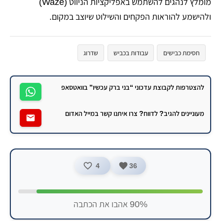
מומלץ לנהגים להשתמש באפליקציות הניווט (Waze)
ולהישמע להוראות הפקחים והשילוט שיוצב במקום.
חסימת כבישים
עבודות בכביש
שדרוג
להצטרפות לקבוצת עדכוני “בני ברק עכשיו” בוואטסאפ
מעוניינים להגיב? לדווח? צרו איתנו קשר במייל האדום
4
36
90% אהבו את הכתבה