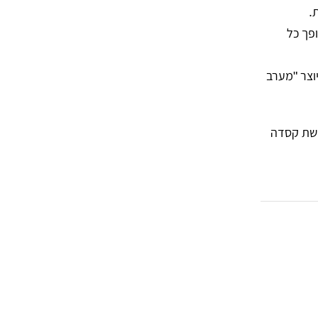
פך כל
וצר "מערב
ישת קסדה