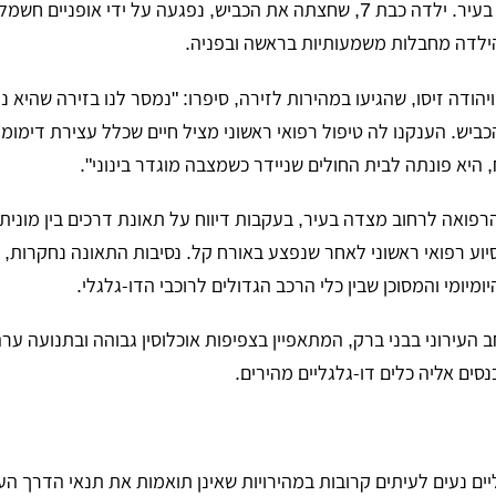
האירוע התרחש ברחוב הרב מיימון בעיר. ילדה כבת 7, שחצתה את הכביש, נפגעה על ידי אופני
ילדה מחבלות משמעותיות בראשה ובפניה.
ויהודה זיסו, שהגיעו במהירות לזירה, סיפרו: "נמסר לנו בזירה שהיא 
יש. הענקנו לה טיפול רפואי ראשוני מציל חיים שכלל עצירת דימומי
 היא פונתה לבית החולים שניידר כשמצבה מוגדר בינוני".
הרפואה לרחוב מצדה בעיר, בעקבות דיווח על תאונת דרכים בין מונית 
נוע, גבר כבן 35, קיבל סיוע רפואי ראשוני לאחר שנפצע באורח קל. נסיבות התאונה נחקרו
יומי והמסוכן שבין כלי הרכב הגדולים לרוכבי הדו-גלגלי.
 העירוני בבני ברק, המתאפיין בצפיפות אוכלוסין גבוהה ובתנועה ערה
סים אליה כלים דו-גלגליים מהירים.
ים נעים לעיתים קרובות במהירויות שאינן תואמות את תנאי הדרך העיר