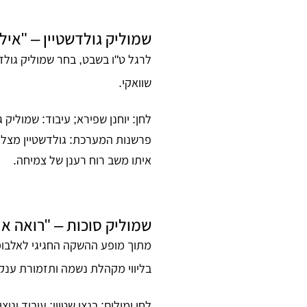
שמוליק גולדשטיין – "אילן
לרגל ט"ו בשבט, בחר שמוליק גולדש
שוואקי
.
לחן:
יוחנן שפירא;
עיבוד:
שמוליק גו
פרשנות המערכת:
גולדשטיין מצלי
איתו משב רוח רענן של צמיחה.
שמוליק סוכות – "רואה אות
מתוך מופע ההשקה החגיגי לאלבומו
בליווי מקהלת נשמה ותזמורת ענק
לחן ומילים:
בנצי שטיין;
עיבוד וניצו