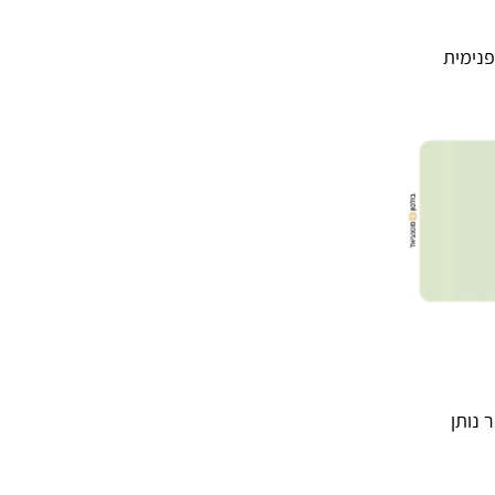
פנימית
 נותן