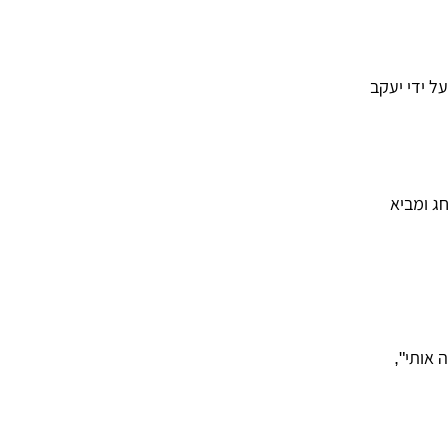
ל ידי יעקב
ג ומביא
 אותי",