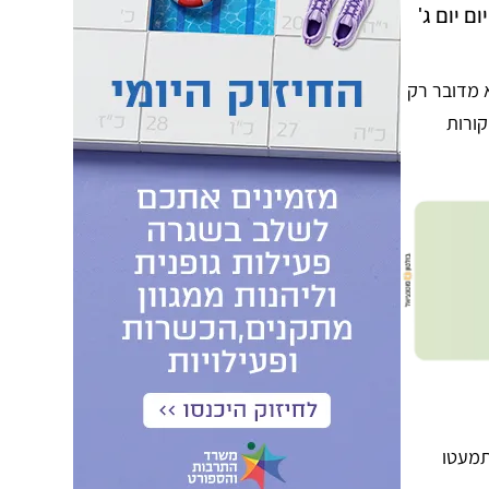
 יום ג'
 מדובר רק
קורות
תמעטו