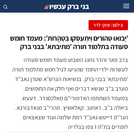
צילום: שוקי לרר
'יָבוֹאוּ טְהוֹרִים וְיִתְעַסְּקוּ בְּטָהֳרוֹת': מעמד חומש
סעודה בתלמוד תורה 'מתיבתא' בבני ברק
ברב פאר והדר נחגג השבוע מעמד חומש סעודה
לעשרות ילדי החמד שהגיעו לגיל חמש מתלמוד תורה
'מתיבתא' בבני ברק. בנשיאות הגרש"א שטרן גאב"ד
מערב ב"ב שנשא דברים ואף חלק את החומשים.
במעמד השתתפו האדמורי"ם מאלכסנדר. דעעש.
ביאלה ב"ב. ראחוב. קאלאשיץ. מהרי"ב מנאדבורנא.
הגר"מ דייטש גאב"ד רמת שלמה ועוד שצאצאים
לומדים בת"ת I צפו בגלריה