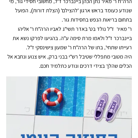
הרה"ח ר' מאיר נתן הכהן ביינברכר ז"ל, מחשובי חסידי גור, מי
שנודע כעומד בראש ארגון 'להצילם' (הצלת דורות), הפועל
בתחום בריאות הנפש בחסידות גור.
ר' מאיר ז"ל נולד בט' באדר תשי"ג לאביו הרה"ח ר' אליהו
ביינברכר ז"ל ולאמו מרת סימה ע"ה. בהגיעו לפרקו נשא את
רעייתו שתחי', בתו של הרה"ח ר' שמעון צישינסקי ז"ל.
היה מטובי מתפללי שטיבל רש"י בבני ברק, איש צנוע ונחבא אל
הכלים שהלך בצידי דרכים ונודע כתלמיד חכם.