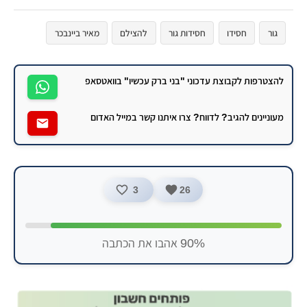
גור
חסידו
חסידות גור
להצילם
מאיר ביינבכר
להצטרפות לקבוצת עדכוני "בני ברק עכשיו" בוואטסאפ
מעוניינים להגיב? לדווח? צרו איתנו קשר במייל האדום
3
26
90% אהבו את הכתבה