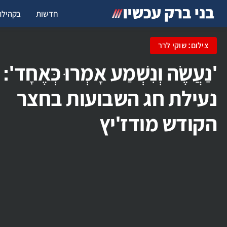
חדשות
בקהילה
צילום: שוקי לרר
'נַעֲשֶׂה וְנִשְׁמַע אָמְרוּ כְּאֶחָד'
נעילת חג השבועות בחצר
הקודש מודז'יץ