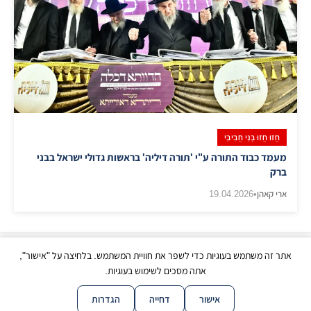
חֲזוּ חֲזוּ בָּנַי חֲבִיבַי
מעמד כבוד התורה ע"י 'תורה דיליה' בראשות גדולי ישראל בבני
ברק
ארי קאהן
•
19.04.2026
אתר זה משתמש בעוגיות כדי לשפר את חוויית המשתמש. בלחיצה על "אישור",
כל הזכויות שמורות | © בני ברק עכשיו 2026
אתה מסכים לשימוש בעוגיות.
|
|
|
|
צור קשר
תנאי שימוש
פרטיות
נגישות
מפת אתר
אישור
דחייה
הגדרות