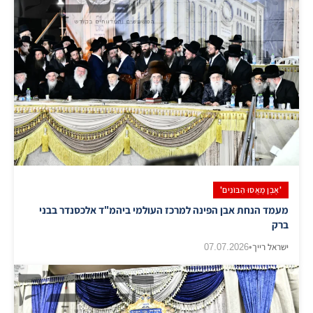
'אֶבֶן מָאֲסוּ הַבּוֹנִים'
מעמד הנחת אבן הפינה למרכז העולמי ביהמ"ד אלכסנדר בבני
ברק
ישראל רייך
•
07.07.2026