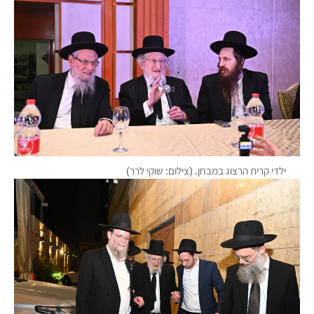
ילדי קרית הרצוג במבחן. (צילום: שוקי לרר)