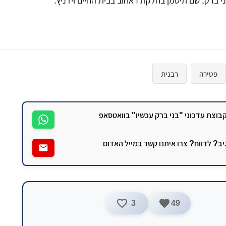
 ברק, שם תיטמן בחלקת ראחוב בבית החיים ויז'ניץ.
פטירה
רבנית
וצת עדכוני "בני ברק עכשיו" בוואטסאפ
גיב? לדווח? צרו איתנו קשר במייל האדום
3
49