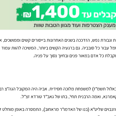
ת וגבורת נפש, הזדככה בשנים האחרונות בייסורים קשים וממושכים, א
מל עבור כל סובביה. גם ברגעיה הקשים ביותר, המשיכה להוות עמוד ת
קבלת כל אדם במאור פנים ובחיוך נסוך על פניה.
 באלול תשמ"ז) למשפחת מלוכה חסידית. אביה היה המקובל הגה"צ רב
אמרנא, ואמה הרבנית תחי', בתו של גאב"ד טורדא זצ"ל.
 רוזנבוים שליט"א (בנו של האדמו"ר מראחוב), התמסרה באופן מוחלט