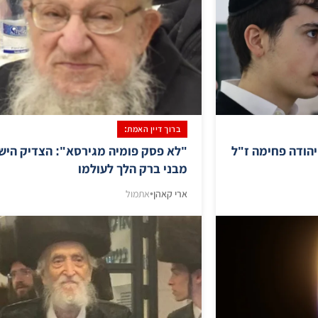
ברוך דיין האמת:
יהודה פחימה ז"ל
"לא פסק פומיה מגירסא": הצדיק היש
מבני ברק הלך לעולמו
ארי קאהן
•
אתמול