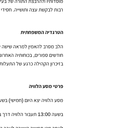
מוסדותיו ולהרבצת התורה של בעלה
רבות לבקשת עצה ותושייה. חסידי
הטרגדיה המשפחתית
​הלב מסרב להאמין למראה שישה י
חודשים ספורים, בכוחותיה האחרו
בזיכרון הקהילה כרגע של התעלות 
פרטי מסע הלוויה
​מסע הלוויה יצא היום (חמישי) בשעה 12:00 בצהריים מביתה ברחוב רמח"ל 3 בפתח ת
​בשעה 13:00 תעבור הלוויה דרך בית המדרש של חסידות ראחוב ברחוב ברקאי 20 ברמת גן.