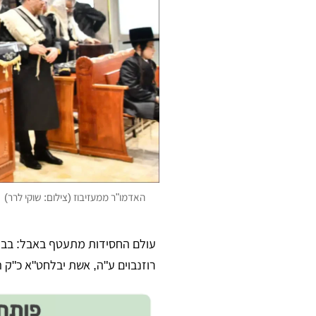
האדמו"ר ממעזיבוז (צילום: שוקי לרר)
עולם החסידות מתעטף באבל: בבית
רוזנבוים ע"ה, אשת יבלחט"א כ"ק האדמו"ר ממ