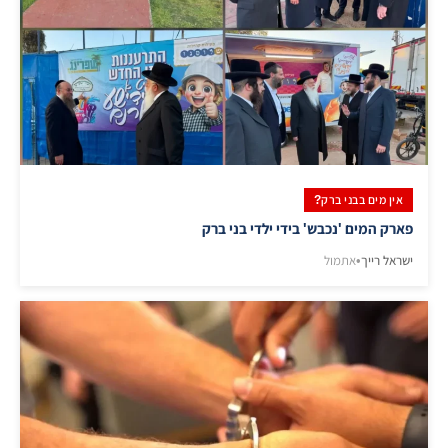
אין מים בבני ברק?
פארק המים 'נכבש' בידי ילדי בני ברק
ישראל רייך
•
אתמול