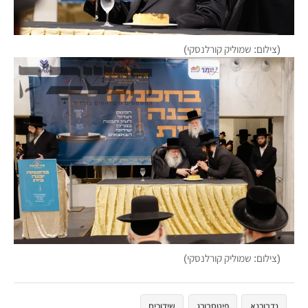
(צילום: שמוליק קורלנסקי)
(צילום: שמוליק קורלנסקי)
נדבורנא
פיטסבורג
שידוכים