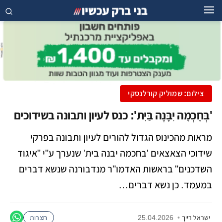
צילום: שמוליק קורלנסקי
'בְּחָכְמָה יִבָּנֶה בַּיִת': כנס לעיון ותבונה בשידוכים
מראות מהכינוס הגדול להורים לעיון ותבונה בפרקי
שידוכי הצאצאים 'בחכמה יבנה בית' שנערך ע"י "איגוד
השדכנים" בראשות האדמו"ר מנדבורנה שנשא דברים
במעמד. כן נשא דברים…
ישראל רייך
•
25.04.2026
חצרות