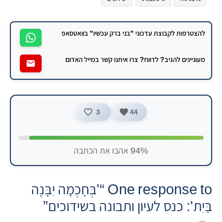
להצטרפות לקבוצת עדכוני "בני ברק עכשיו" בוואטסאפ
מעוניינים להגיב? לדווח? צרו איתנו קשר במייל האדום
3
44
94% אהבו את הכתבה
One response to “'בְּחָכְמָה יִבָּנֶה
בַּיִת': כנס לעיון ותבונה בשידוכים”