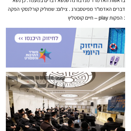
בראשות האדמו"ר מנדבורנה שנשא דברים במעמד. כן נשא
דברים האדמו"ר מפיטסבורג . צילום: שמוליק קורלנסקי הפקה
: הפקות play – חיים קוסטליץ