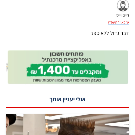
חיים וייס
ט׳ באייר תשפ׳׳ו
דבר גדול ללא ספק
אולי יעניין אותך