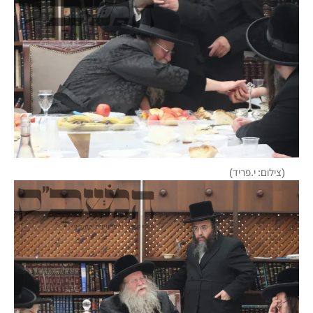
(צילום: י.פריד)