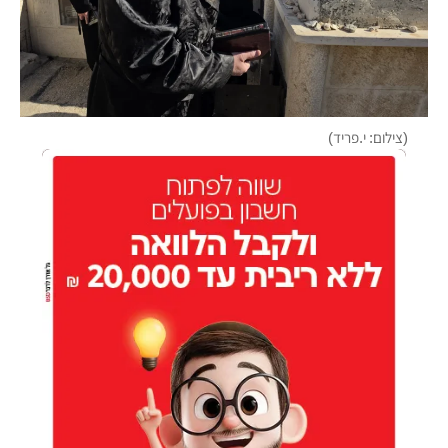
(צילום: י.פריד)