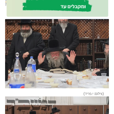
(צילום: י.פריד)