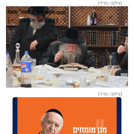
(צילום: י.פריד)
(צילום: י.פריד)