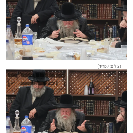
(צילום: י.פריד)