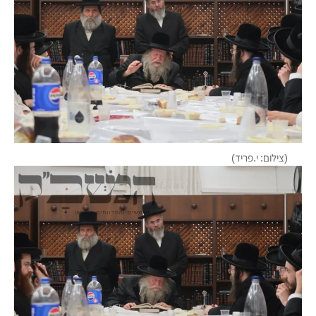
(צילום: י.פריד)