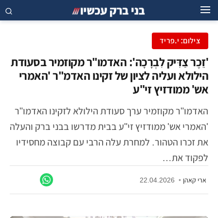
צילום: י.פריד
'זֵכֶר צַדִּיק לִבְרָכָה': האדמו"ר מקוזמיר בסעודת
הילולא ועליה לציון של זקינו האדמ"ר 'האמרי
אש' ממודזיץ זי"ע
האדמו"ר מקוזמיר ערך סעודת הילולא לזקינו האדמו"ר
'האמרי אש' ממודזיץ זי"ע בבית מדרשו בבני ברק והעלה
את זכרו הטהור. למחרת עלה הרבי עם קבוצה מחסידיו
לפקוד את…
ארי קאהן
•
22.04.2026
חצרות