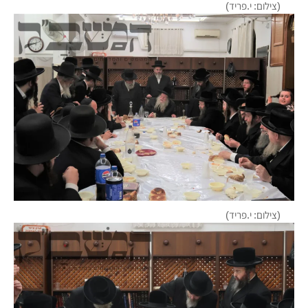
(צילום: י.פריד)
(צילום: י.פריד)