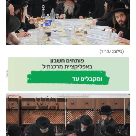
(צילום: י.פריד)