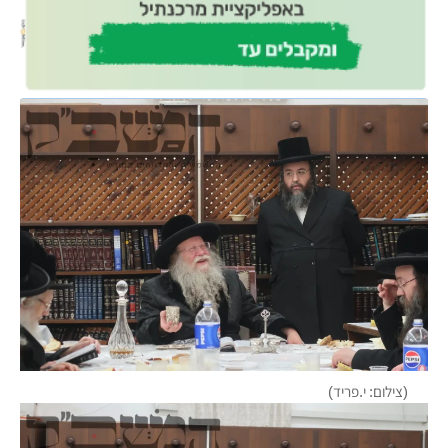
(צילום: י.פריד)