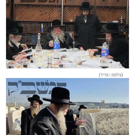
(צילום: י.פריד)