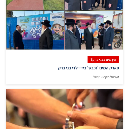
אין מים בבני ברק?
פארק המים 'נכבש' בידי ילדי בני ברק
ישראל רייך
•
אתמול