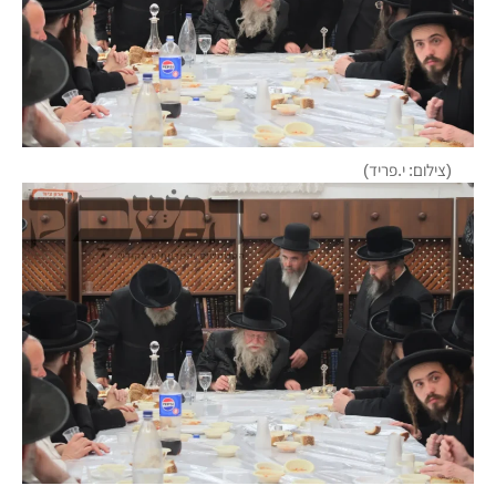
(צילום: י.פריד)