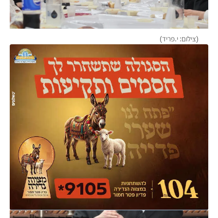
(צילום: י.פריד)