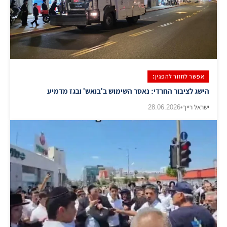
אפשר לחזור להפגין:
הישג לציבור החרדי: נאסר השימוש ב'בואש' ובגז מדמיע
ישראל רייך
•
28.06.2026