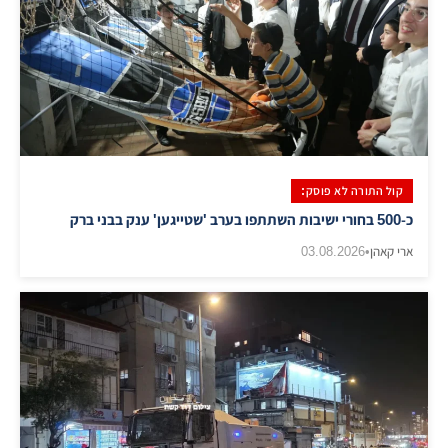
קול התורה לא פוסק:
כ-500 בחורי ישיבות השתתפו בערב 'שטייגען' ענק בבני ברק
ארי קאהן
•
03.08.2026