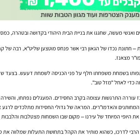
 ואנשי מעשה, שחגגו את בניית הבית היהודי בקדושה ובטהרה, כמסו
– חתונת נכדו של הגאון רבי אשר פנחס מוטצען שליט"א, רבה של ק
ו"ר מצאנז.
פותו בשמחת משפחתו חלף על פני הכניסה לשמחת דעעש. בצעד של 
ה כדי לאחל "מזל טוב".
 עוררה התרגשות עצומה בקרב החסידים. המעגלים נפתחו, והשירה 
המחותנים והאדמו"רים. המראה של גדולי החסידות מתלכדים לרגע 
 את היופי המיוחד של עירנו – מקום שבו השמחות מצטלבות והלבבות
הרבי לדרכו, כשהוא מותיר את הקהל בתחושת התעלות שמלווה את סי