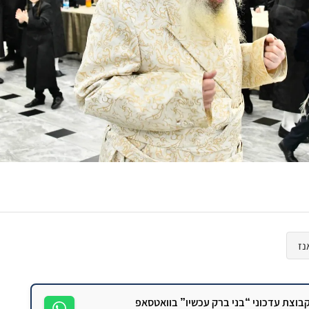
נז
וצת עדכוני “בני ברק עכשיו” בוואטסאפ