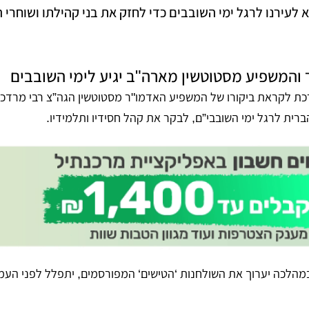
עירנו לרגל ימי השובבים כדי לחזק את בני קהילתו ושוחרי 
 והמשפיע מסטוטשין מארה"ב יגיע לימי השובבים
רכת לקראת ביקורו של המשפיע האדמו"ר מסטוטשין הגה”צ רבי מרדכ
רית לרגל ימי השובבי”ם, לבקר את קהל חסידיו ותלמידיו.
מהלכה יערוך את השולחנות ‘הטישים‘ המפורסמים, יתפלל לפני העמו