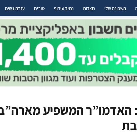
השכונה שלי
חצרות
נתיב עירוני
טורים
עזרת נשים
ק: האדמו”ר המשפיע מארה”ב
בת