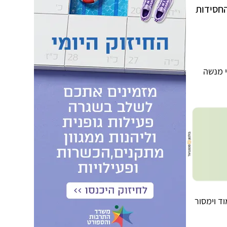
החסידות
י מנשה
ד וימסור