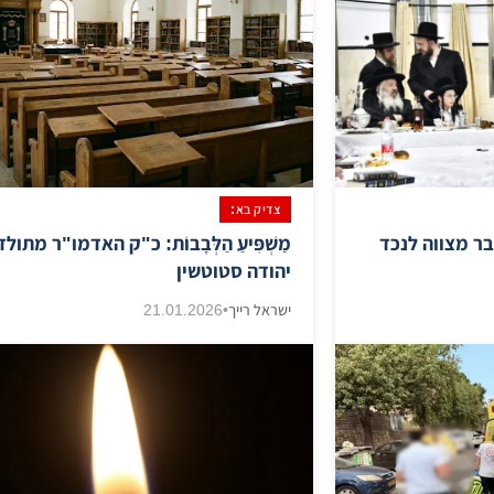
צדיק בא:
ר מצווה לנכד
מַשְׁפִּיעַ הַלְּבָבוֹת: כ"ק האדמו"ר מתול
יהודה סטוטשין
ישראל רייך
•
21.01.2026