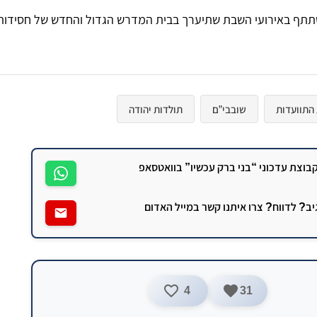
שתתף באירועי השבת שתיערך בבית המדרש הגדול והחדש של חסידות מ
התוועדות
שובבי”ם
תולדות יהודה
וצת עדכוני “בני ברק עכשיו” בוואטסאפ
גיב? לדווח? צרו איתנו קשר במייל האדום
4
31