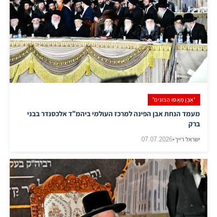
'אֶבֶן מָאֲסוּ הַבּוֹנִים'
מעמד הנחת אבן הפינה למרכז העולמי ביהמ"ד אלכסנדר בבני
ברק
ישראל רייך
•
07.07.2026