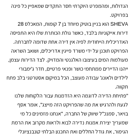
הגדולות, ומהמפרט היוקרתי חסר התקדים שמאפיין כל פינה
בפרויקט.
SHEVA הוא בניין בוטיק מיוחד בן 7 קומות, המאכלס 28
דירות אייקוניות בלבד, כאשר גולת הכותרת שלו היא התפיסה
האדריכלית הייחודית לפיה אין דירה אחת שדומה לחברתה.
הפרויקט תוכנן על ידי משרד פייגין אדריכלים, ושואב השראה
מעולמות המים בעיצובו האלגנטי והמדויק. לצד הדירות עצמן,
ייהנו הדיירים ממתחמי כושר ופנאי פרטיים, חדר ג'ימבורי
לילדים ולאונג' עבודה מעוצב, הכל במיקום אסטרטגי בלב פתח
תקווה.
"פתיחת הדירה לדוגמה היא הזדמנות עבור הלקוחות שלנו
לגעת ולהרגיש את מה שהפרויקט הזה מייצג", אומר אסף
בויאר, סמנכ"ל שיווק של החברה, "אנחנו מזמינים כל מי
שמעריך יצירת אמנות נדירה לבוא ולראות מקרוב את הרמת
הגימור, את גודל החללים ואת התכנון הבלתי קונבנציונלי