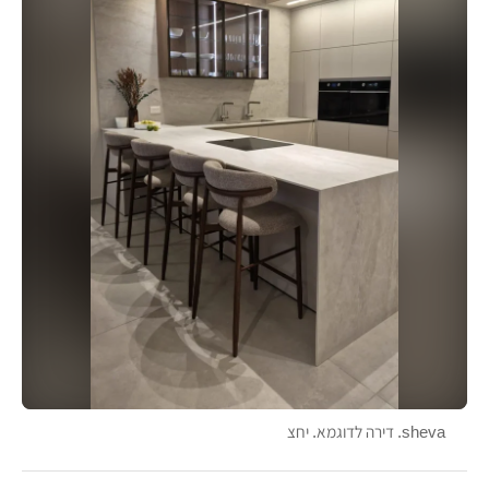
sheva. דירה לדוגמא. יחצ