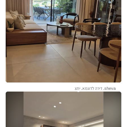
sheva. דירה לדוגמא. יחצ