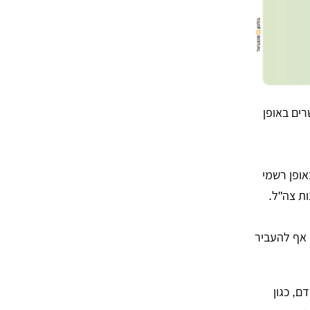
ים באופן
ופן רשמי
ות צה"ל.
 אף להעביר
ם, כגון