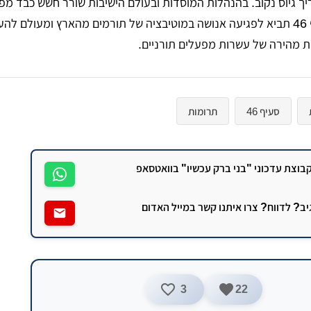
יך גיוס נקוב. בהנהלות המוסדות ובעולם הישיבות שורר חשש כבד מפנ
ההשלכות, שכן שלילת אישור סעיף 46 תביא לפגיעה אנושה במוטיבציה של תורמים מהארץ ומעולם
ת מהירה של עשרות מפעלים תורניים.
סעיף 46
תרומות
וצת עדכוני "בני ברק עכשיו" בוואטסאפ
גיב? לדווח? צרו איתנו קשר במייל האדום
3
22