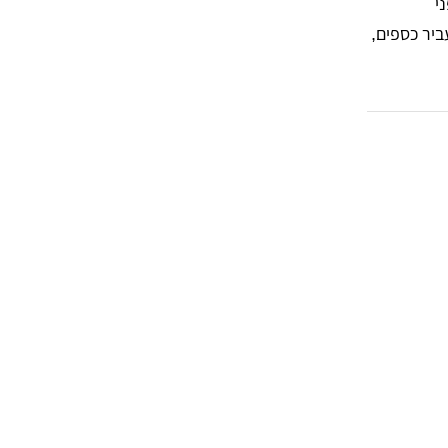
י
 להעביר כספים,