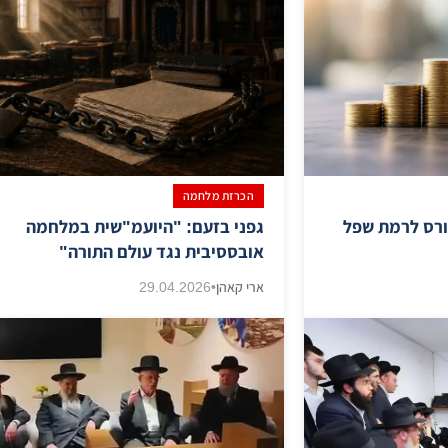
הכרזת מלחמה
קורס לרמת שפל
גפני בזעם: "היועמ"שית במלחמה
אובססיבית נגד עולם התורה"
ארי קאהן
•
29.04.2026