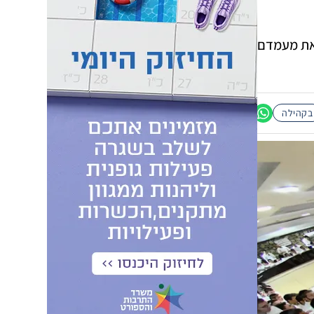
 את מעמדם
בקהילה