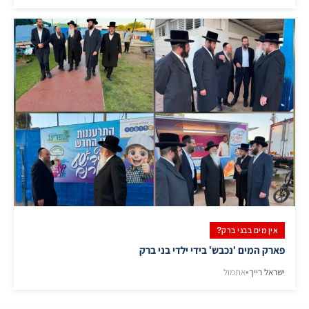
אין מים בבני ברק?
פארק המים 'נכבש' בידי ילדי בני ברק
ישראל רייך
•
אתמול