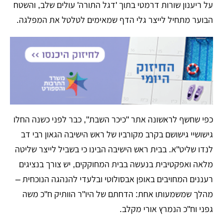
על ריענון שורות דרמטי בתוך 'דגל התורה' עולים שלב, והשטח
הבוער מתחיל לייצר גלי הדף שמאימים לטלטל את המפלגה.
כפי שחשף לראשונה אתר "כיכר השבת", כבר לפני כשנה החלו
גישושיי גישושם בקרב מקורביו של ראש הישיבה הגאון רבי דב
לנדו שליט"א. בבית ראש הישיבה הבינו כי בשביל לייצר שליטה
מלאה ואפקטיבית בנעשה בבית המחוקקים, יש צורך בנציגים
רעננים המחויבים באופן אבסולוטי ובלעדי להנהגה הנוכחית –
מהלך שמשמעותו אחת: הדחתם של היו"ר הוותיק ח"כ משה
גפני וח"כ הנמרץ אורי מקלב.