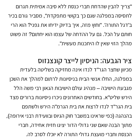
"צריך להבין שהדחת חברי כנסת ללא סיבה אמיתית תגרום
לתסיסה במפלגה שגם כך בקושי מתפקדת", מסביר גורם בכיר
ב'דגל התורה'. "וחוץ מזה, איך בדיוק ידיחו את גפני? הוא הרי
חותם על הכל. גם על ההדחה של עצמו הוא יחתום? זה פשוט
מהלך הזוי שאין לו היתכנות מעשית".
ציר הגבעה: הניסיון לייצר קונצנזוס
מכיוון שחצר הגר"ד לנדו אינה מחזיקה בשליטה בלעדית
במפלגה, החלו אנשי הבית בניסיונות לרתום למהלך את השכן
מגבעת הישיבה – מנהיג עולם הישיבות הגאון רבי משה הלל
הירש שליט"א. בחודשים האחרונים ניכרו ניסיונות ברורים מצד
בית הגר"ד לנדו לרצות את בית הגרמ"ה הירש ולשתפם
בהנהגה (כפי שראינו במשבר חוק הגיוס ובוועידת רבני אירופה),
מתוך הבנה שאם שני גדולי הדור יציגו חזית אחידה, חברי
הכנסת וחברי מועצת גדולי התורה לא יוכלו לסרב לה.