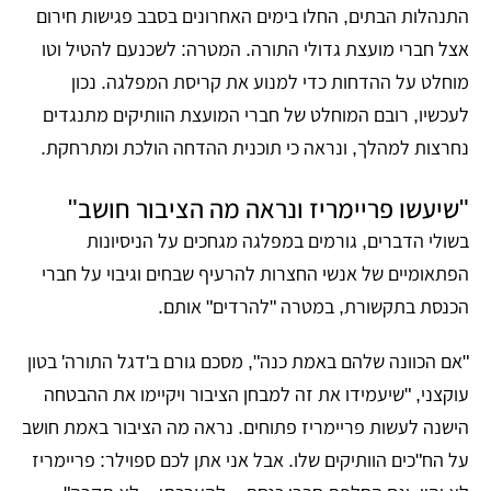
התנהלות הבתים, החלו בימים האחרונים בסבב פגישות חירום
אצל חברי מועצת גדולי התורה. המטרה: לשכנעם להטיל וטו
מוחלט על ההדחות כדי למנוע את קריסת המפלגה. נכון
לעכשיו, רובם המוחלט של חברי המועצת הוותיקים מתנגדים
נחרצות למהלך, ונראה כי תוכנית ההדחה הולכת ומתרחקת.
"שיעשו פריימריז ונראה מה הציבור חושב"
בשולי הדברים, גורמים במפלגה מגחכים על הניסיונות
הפתאומיים של אנשי החצרות להרעיף שבחים וגיבוי על חברי
הכנסת בתקשורת, במטרה "להרדים" אותם.
"אם הכוונה שלהם באמת כנה", מסכם גורם ב'דגל התורה' בטון
עוקצני, "שיעמידו את זה למבחן הציבור ויקיימו את ההבטחה
הישנה לעשות פריימריז פתוחים. נראה מה הציבור באמת חושב
על הח"כים הוותיקים שלו. אבל אני אתן לכם ספוילר: פריימריז