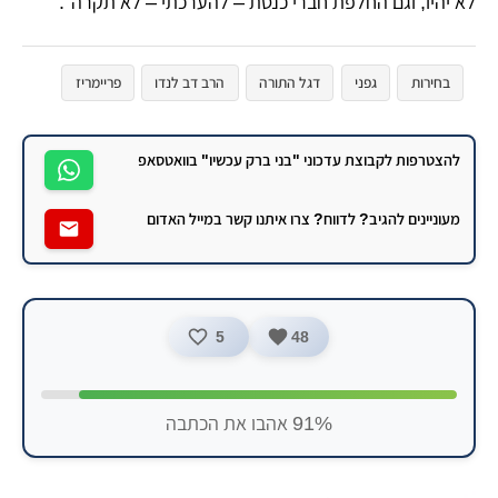
לא יהיו, וגם החלפת חברי כנסת – להערכתי – לא תקרה".
בחירות
גפני
דגל התורה
הרב דב לנדו
פריימריז
להצטרפות לקבוצת עדכוני "בני ברק עכשיו" בוואטסאפ
מעוניינים להגיב? לדווח? צרו איתנו קשר במייל האדום
5
48
91% אהבו את הכתבה