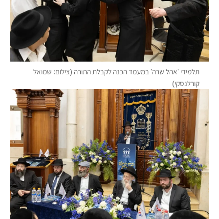
תלמידי 'אהל שרה' במעמד הכנה לקבלת התורה (צילום: שמואל
קורלנסקי)