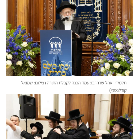
תלמידי 'אהל שרה' במעמד הכנה לקבלת התורה (צילום: שמואל
קורלנסקי)