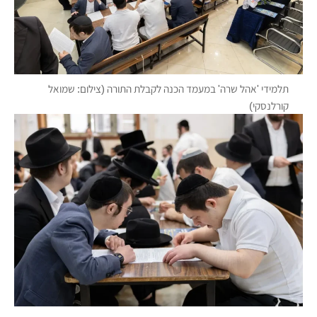
תלמידי 'אהל שרה' במעמד הכנה לקבלת התורה (צילום: שמואל
קורלנסקי)