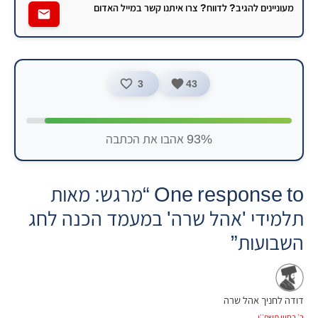
מעוניינים להגיב? לדווח? צרו איתנו קשר במייל האדום
3
43
93% אהבו את הכתבה
One response to “מרגש: מאות
תלמידי 'אהל שרה' במעמד הכנה לחג
השבועות”
דודה לחניך אהל שרה
ב׳ בסיון תשפ׳׳ו