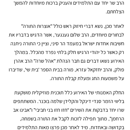
הרב שר יחד עם התלמידים והעניק ברכות מיוחדות להמשך
הצלחתם.
לאחר מכן, נשא דברי חיזוק ראש כולל "אוצרות התורה"
לבחורים מיוחדים, הרב שלום גענגער, אשר הדגיש בדבריו את
חשיבות אחדות ישראל במעמד הר סיני, וציין כי התורה ניתנה
רק כאשר כל יהודי הרגיש חלק בלתי נפרד מהכלל. במהלך
האירוע נשאו דברים גם חבר הנהלת "אהל שרה" הרב אהרן
פולק, והרב יחזקאל עזרא, מורה בבית הספר 'בית שי', שדיברו
על משמעות החג ומעלת קבלת התורה.
החלק האמנותי של האירוע כלל תוכנית מוזיקלית מושקעת
בליווי הזמר סנדי דינקל והקלידן שלמה בוכנר. המשתתפים
שרו יחד בדבקות את השירים “חזו חזו בני חביבי” ו”אבינו אב
הרחמן”, מתוך תפילה לזכות לקבל את התורה בשמחה,
בקדושה ובאחדות. מיד לאחר מכן פרצו מאות התלמידים