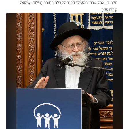
תלמידי 'אהל שרה' במעמד הכנה לקבלת התורה (צילום: שמואל
קורלנסקי)