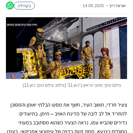
ישראל רייך
•
14.05.2026
בקהילה
צילום מסך מתוך הראיון ב'כאן 11' (צילום: צילום מסך כאן 11)
צעיר חרדי, תושב העיר, חשף את מסעו הבלתי יאומן והמסוכן
להחריד אל לב ליבה של מדינת האויב – תימן. בתיעודים
נדירים שהביא עמו, נראה הצעיר כשהוא מסתובב במעוזי
החות'ים בצנעא, תחת זהות בדויה של עיתונאי אמריקאי, בעודו