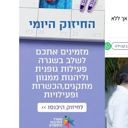
אך ללא
בקהילה