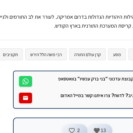
קהילות היהודיות הגדולות בדרום אמריקה, לעורר את לב התורמים ולגיי
 קריסת המערכת התורנית בארץ הקודש.
מסע
קרן עולם התורה
רבי משה הלל הירש
תקציבים
וצת עדכוני "בני ברק עכשיו" בוואטסאפ
גיב? לדווח? צרו איתנו קשר במייל האדום
2
13