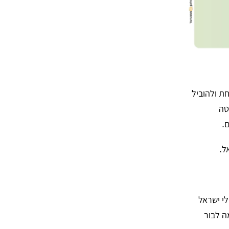
ת ולהוביל
טה
.
ל.
י ישראל
ה לבור