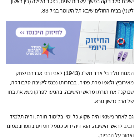
ישיבת סלבודקה במשך עשרות שנים, נפטר הלילה (בין ראשון
לשני) בבית החולים שיבא תל השומר בגיל 83.
המנוח נולד בי' אדר תש"ג (1943) לאביו רבי אברהם יצחק
מאירוביץ ולאמו מרת פסיה. בבחרותו נכנס לישיבת סלבודקה,
שם קנה את תורתו מראשי הישיבה. בהגיעו לפרקו נשא את בתו
של הרב גרשון גורא.
גם לאחר נישואיו היה שקוע כל ימיו בלימוד תורה, והיה תלמיד
חביב לראשי הישיבה. הוא היה ידוע כגומל חסדים בגופו ובממונו
ואהוב על הבריות.