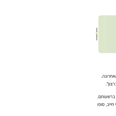
אחרונה.
צון".
 ברשעותם.
ייב, סופו