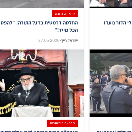
קו אדום נחצה
י הדור נועדו
החלטה דרמטית בדגל התורה: "להפסי
הכל מייד!"
ישראל רייך
•
27.05.2026
הכרעה היסטורית