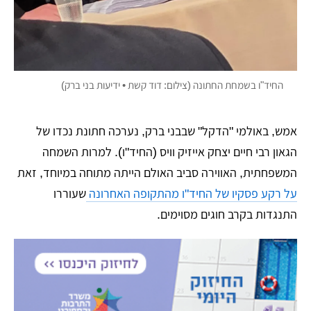
החיד"ו בשמחת החתונה (צילום: דוד קשת • ידיעות בני ברק)
אמש, באולמי "הדקל" שבבני ברק, נערכה חתונת נכדו של
הגאון רבי חיים יצחק אייזיק וויס (החיד"ו). למרות השמחה
המשפחתית, האווירה סביב האולם הייתה מתוחה במיוחד, זאת
על רקע פסקיו של החיד"ו מהתקופה האחרונה
שעוררו
התנגדות בקרב חוגים מסוימים.