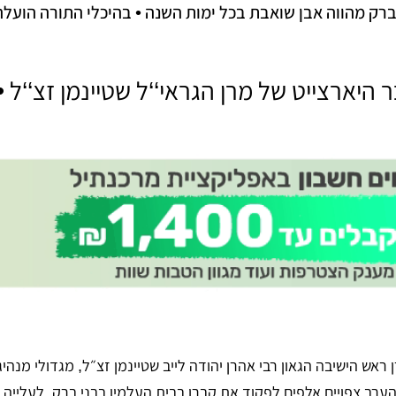
ברק מהווה אבן שואבת בכל ימות השנה • בהיכלי התורה הועלה
היארצייט של מרן הגראי‘‘ל שטיינמן זצ‘‘ל •
ראש הישיבה הגאון רבי אהרן יהודה לייב שטיינמן זצ״ל, מגדולי מנהיג
רב צפויים אלפים לפקוד את קברו בבית העלמין בבני ברק, לעלייה לצ