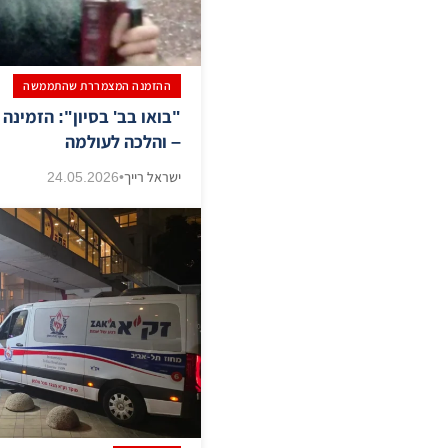
ההזמנה המצמררת שהתממשה
​"בואו בב' בסיון": הזמינה
– והלכה לעולמה
ישראל רייך
•
24.05.2026