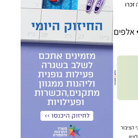
 זכרו
 אלפים
י הציבור
יון,