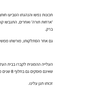
תכונות נפשו והנהגתו הטביעו חות
‘ארחות תורה‘ ואחרים, התגבשו קוו
ברק.
גם אחר הסתלקותו, מורשתו ממשי
העלייה ההמונית לקברו בבית העלמי
שאינם פוסקים גם בחלוף 8 שנים מלאות מפטירתו בערב חג החנוכה תשע‘‘ח
זכותו תגן עלינו.